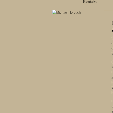
Kontakt
S
g
S
D
z
H
H
S
H
u