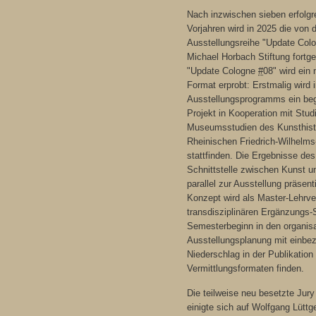
Nach inzwischen sieben erfolgr
Vorjahren wird in 2025 die von de
Ausstellungsreihe "
Update Col
Michael Horbach Stiftung fortg
"
Update Cologne
#
08" wird ein
Format erprobt: Erstmalig wird
Ausstellungsprogramms ein beg
Projekt in Kooperation mit Stu
Museumsstudien des Kunsthistor
Rheinischen Friedrich-Wilhelms
stattfinden. Die Ergebnisse des
Schnittstelle zwischen Kunst 
parallel zur Ausstellung präsenti
Konzept wird als Master-Lehrve
transdisziplinären Ergänzungs
Semesterbeginn in den organisa
Ausstellungsplanung mit einbe
Niederschlag in der Publikation
Vermittlungsformaten finden.
Die teilweise neu besetzte
Jury
einigte sich auf Wolfgang Lütt