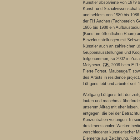
Künstler absolvierte von 1979 
Kunst- und Sozialwissenschaft
und schloss von 1980 bis 1986
der
FH
Aachen (Fachbereich Ge
1986 bis 1988 ein Aufbaustudi
(Kunst im öffentlichen Raum) 
Einzelausstellungen mit Schwe
Künstler auch an zahlreichen ü
Gruppenausstellungen und Koop
teilgenommen, so 2002 in Zus
Molyneux
,
GB
, 2006 beim E.R
Pierre
Forest
,
Maubeuge
/
F
sowi
des
Artists in residence project
Lüttgens lebt und arbeitet seit 
Wolfgang Lüttgens tritt der zei
lauten und manchmal überforder
unserem Alltag mit eher leisen, 
entgegen, die bei der Betrach
Konzentration verlangen. In sei
dreidimensionalen Werken bedie
verschiedener künstlerischer Mit
Elemente aus Zeichnung, Fotogr