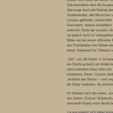
Dokumentation über die Ausges
überzeugt durch die Klarheit de
Straßenkinder, alte Menschen u
Lumpen gekleidet, unterernährt 
Gesichtern, stehen sinnbildlich
untersten Stufe der sozialen Sk
sie jedoch nicht im Vorbeigehen
Bilder wie bei einem offiziellen
den Porträtierten ihre Würde wi
klares Statement für Toleranz 
„Tolú”, wie „Mi Gente“ in Schwar
ein Streifzug durch ein ländli
menschenleere Haus wird zum „z
erhabenen, Raum. Lucana zelebri
„Ästhetik des Nichts“ – und zeig
die Dinge verändert, die ärmlic
Ihr Streben nach der reinen, a
den Serien „Formas“ (Körperskul
(tanzende Paare) noch deutlic
Lucana erweist sich dabei imme